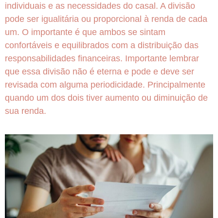
individuais e as necessidades do casal. A divisão
pode ser igualitária ou proporcional à renda de cada
um. O importante é que ambos se sintam
confortáveis e equilibrados com a distribuição das
responsabilidades financeiras. Importante lembrar
que essa divisão não é eterna e pode e deve ser
revisada com alguma periodicidade. Principalmente
quando um dos dois tiver aumento ou diminuição de
sua renda.