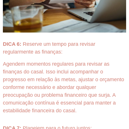
DICA 6:
Reserve um tempo para revisar
regularmente as finanças:
Agendem momentos regulares para revisar as
finanças do casal. Isso inclui acompanhar o
progresso em relação às metas, ajustar o orçamento
conforme necessário e abordar qualquer
preocupação ou problema financeiro que surja. A
comunicação contínua é essencial para manter a
estabilidade financeira do casal.
DICA 7:
Planejem para o futuro juntos: