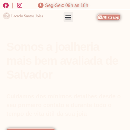
Seg-Sex: 09h as 18h
Whatsapp
Somos a joalheria
mais bem avaliada de
Salvador
Cuidamos dos mínimos detalhes desde o
seu primeiro contato e durante todo o
tempo de vita útil da sua joia